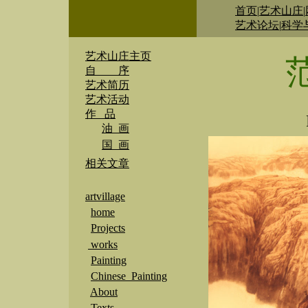
首页
|
艺术山庄
|
艺术论坛
|
科学
艺术山庄主页
自 序
艺术简历
艺术活动
作 品
油 画
国 画
相关文章
artvillage
home
Projects
works
Painting
Chinese Painting
About
Texts