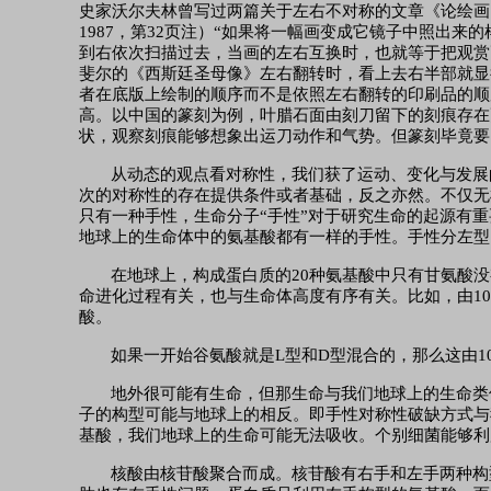
史家沃尔夫林曾写过两篇关于左右不对称的文章《论绘画
1987，第32页注）“如果将一幅画变成它镜子中照出
到右依次扫描过去，当画的左右互换时，也就等于把观赏
斐尔的《西斯廷圣母像》左右翻转时，看上去右半部就显
者在底版上绘制的顺序而不是依照左右翻转的印刷品的顺
高。以中国的篆刻为例，叶腊石面由刻刀留下的刻痕存在
状，观察刻痕能够想象出运刀动作和气势。但篆刻毕竟要
从动态的观点看对称性，我们获了运动、变化与发展
次的对称性的存在提供条件或者基础，反之亦然。不仅无
只有一种手性，生命分子“手性”对于研究生命的起源有
地球上的生命体中的氨基酸都有一样的手性。手性分左型（lea
在地球上，构成蛋白质的
20种氨基酸中只有甘氨酸
命进化过程有关，也与生命体高度有序有关。比如，由10
酸。
如果一开始谷氨酸就是
L型和D型混合的，那么这由
地外很可能有生命，但那生命与我们地球上的生命类
子的构型可能与地球上的相反。即手性对称性破缺方式与
基酸，我们地球上的生命可能无法吸收。个别细菌能够利
核酸由核苷酸聚合而成。核苷酸有右手和左手两种构