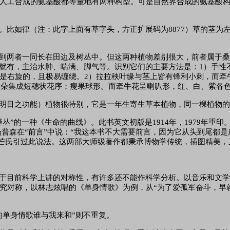
人工合成的氨基酸都等量地有两种构型。可是自然界合成的氨基酸
。比如律（注：此字上面有草字头，方正扩展码为
8877）草的茎
到两者一同长在田边及树丛中。但这两种植物差别很大，前者属于
里就有，主治水肿、喘满、脚气等。识别它们的主要方法是：1）手性
是右旋的，且极易缠绕。2）拉拉秧叶缘与茎上皆有锋利小刺，而牵
花数朵集成短穗状花序；瘦果球形。而牵牛花呈喇叭形，红、白、紫各
明目之功能）植物很特别，它是一年生寄生草本植物，同一棵植物
译丛”的一种《生命的曲线》。此书英文初版是1914年，1979年
前言”中说：“我这本书不大需要前言，因为它从头到尾都是序言。”（Thisbook
nningtoend．）分形之父芒氏引过此说法。这两部大师级著作都秉承博物学传
于目前科学上讲的对称性，有许多还不能作科学分析。以音乐和文
究对称，以林志炫唱的《单身情歌》为例，从
“为了爱孤军奋斗，早
的单身情歌谁与我来和”则不重复。