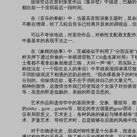
据侯世达在普利策奖作品《集异璧》中描述，巴赫的
都比前一个音部延迟一段时间。
在《音乐的奉献》中，当最高音部演奏主题时，其余
不断在增调，转了几轮后音乐已经离开原来的调很远，但
可以不夸张地说，对某些作品，对称性支配着支配作
中最基本的表现手法之一。
在《象棋的故事》中，茨威格似乎利用了
“分部反射
粹关押下通过所偷的一本棋谱背熟了150盘名家对局）
士看都不看拿起象就推进三格，大叫一声“将”。而实际
称技法在《一个陌生女人的来信》中早就表现得淋漓尽致
不同阶级境况下相遇的悲剧必然性。“我赤裸着身子的时
分别的。你纵情恣欲，毫不在乎消耗掉自己的大量元气。
精神的激情，这激情当年就已经使我这个女孩子对你俯首
等；高贵的即是低极的，美丽的即是丑恶的。
艺术作品和遗传学中的基因突变、交换、重组等，都
的slithy，gyre，gimble等，较近的有古德曼的g
仅有局部意义。艺术史上，各种风格的缘起与继承都有“
术、罗曼艺术、哥特艺术时，总是能够在后面的风格中找
对于生物进化史，混成对称性更是十分基本，按道金
播过程中类似于原子，除了极少见的偶然突变，它们将保