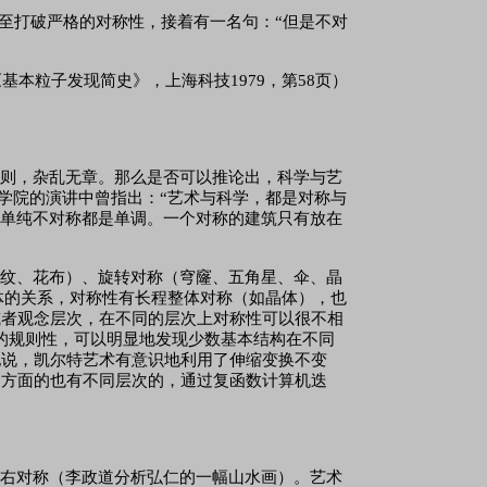
甚至打破严格的对称性，接着有一名句：“但是不对
基本粒子发现简史》，上海科技1979，第58页）
规则，杂乱无章。那么是否可以推论出，科学与艺
美术学院的演讲中曾指出：“艺术与科学，都是对称与
和单纯不对称都是单调。一个对称的建筑只有放在
花纹、花布）、旋转对称（穹窿、五角星、伞、晶
体的关系，对称性有长程整体对称（如晶体），也
或者观念层次，在不同的层次上对称性可以很不相
很强的规则性，可以明显地发现少数基本结构在不同
地说，凯尔特艺术有意识地利用了伸缩变换不变
同方面的也有不同层次的，通过复函数计算机迭
左右对称（李政道分析弘仁的一幅山水画）。艺术