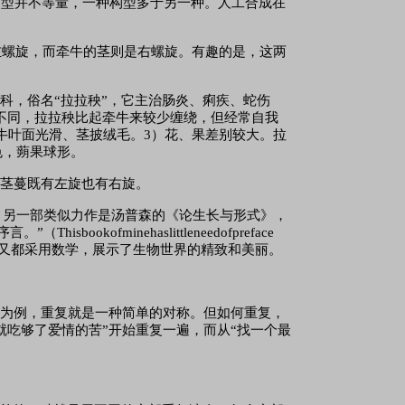
构型并不等量，一种构型多于另一种。人工合成在
为左螺旋，而牵牛的茎则是右螺旋。有趣的是，这两
桑科，俗名
“拉拉秧”，它主治肠炎、痢疾、蛇伤
不同，拉拉秧比起牵牛来较少缠绕，但经常自我
牛叶面光滑、茎披绒毛。3）花、果差别较大。拉
色，蒴果球形。
的茎蔓既有左旋也有右旋。
重印。另一部类似力作是汤普森的《论生长与形式》，
ofminehaslittleneedofpreface
统，插图精美，又都采用数学，展示了生物世界的精致和美丽。
学为例，重复就是一种简单的对称。但如何重复，
就吃够了爱情的苦”开始重复一遍，而从“找一个最