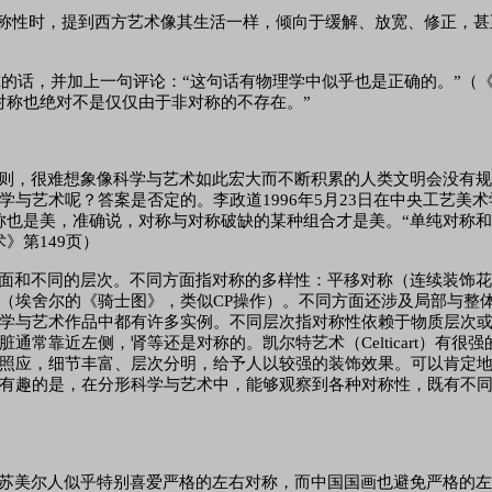
的对称性时，提到西方艺术像其生活一样，倾向于缓解、放宽、修正，
魏尔的话，并加上一句评论：“这句话有物理学中似乎也是正确的。”（《
对称也绝对不是仅仅由于非对称的不存在。”
则，很难想象像科学与艺术如此宏大而不断积累的人类文明会没有
学与艺术呢？答案是否定的。李政道
1996年5月23日在中央工艺
称也是美，准确说，对称与对称破缺的某种组合才是美。“单纯对称
》第149页）
面和不同的层次。不同方面指对称的多样性：平移对称（连续装饰
（埃舍尔的《骑士图》，类似
CP操作）。不同方面还涉及局部与整
学与艺术作品中都有许多实例。不同层次指对称性依赖于物质层次
通常靠近左侧，肾等还是对称的。凯尔特艺术（Celticart）有
照应，细节丰富、层次分明，给予人以较强的装饰效果。可以肯定
有趣的是，在分形科学与艺术中，能够观察到各种对称性，既有不
苏美尔人似乎特别喜爱严格的左右对称，而中国国画也避免严格的