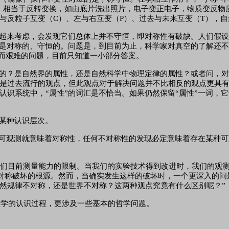
作，相当于反转变换，如由底片洗出照片，电子变正电子，物质变反物
与反粒子互变（C）、左与右互变（P）、过去与未来互变（T），
起来考虑，会发现它们总体上并不守恒，即对称性有破缺。人们假
是对称的、守恒的。问题是，到目前为止，科学家对真空的了解还不够多
要而艰难的问题，目前只知道一小部分答案。
的？是自然界的属性，还是自然科学中物理定律的属性？或者问，
是过去流行的观点，但此观点对于解决问题并不比相反的观点更具
认识系统中，
“属性”的词汇是不恰当。如果仍然保留“属性”一词，
某种认识层次。
不可观测就意味着对称性，任何不对称性的发现必定意味着存在某种可
于我们目前测量能力的限制。当我们的实验技术得到改进时，我们的观
是对称破坏的根源。然而，当确实发生这样的破坏时，一个更深入的
然规律不对称，还是世界不对称？这两种观点究竟有什么区别呢？”
物理学的认识过程，更涉及一些基本的哲学问题。