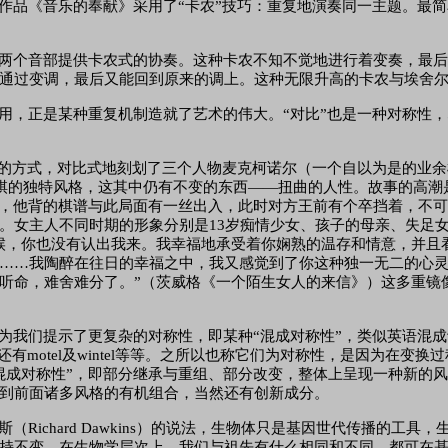
作品《音乐的奉献》采用了
“卡农”技巧：重复地演奏同一主题。最
两个音部提供卡农式的协奏。这种卡农不知不觉地进行着变奏，最
通过变调，最后又能回到原来的调上。这种无限升高的卡农与埃舍
用，正是某种重复机制造就了艺术的伟大。
“对比”也是一种对称性，
”的方式，对比式地刻划了三个人物麦克柯诺尔（一个自以为是的业
下棋的独特风格，这其中仍有不变的东西——扭曲的人性。故事的高潮
上，他背的棋谱与此局面有一丝出入，此时对方王前有个卒挡着，不可
。女主人不同时期的形象分别是13岁痴情少女、孩子的母亲、失足
候，你也没有认出我来。我幸福地承受着你娴熟的温存和情意，并且
……我陶醉在往日的幸福之中，我又感觉到了你这种独一无二的心
听命，难舍难分了。”（茨威格《一个陌生女人的来信》）这多重镜
为我们提示了更复杂的对称性，即某种
“混成对称性”，类似英语混
rue谓词，还有motel及wintel等等。之所以也称它们为对称性，是因
混成对称性”，即部分继承与重组、部分改变，整体上呈现一种新的
到前面诸多风格的有机组合，当然还有创新成分。
斯（
Richard Dawkins）的说法，生物体只是基因世代传播的
持不变。在生物学层次上，我们与祖先有什么相同和不同，都可在基