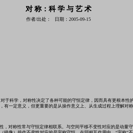
对 称：科 学 与 艺 术
作者/出处： 日期：2005-09-15
对于科学，对称性决定了各种可能的守恒定律，因而具有更根本性
，有一定意义，但更重要的是从操作意义上、从生成过程上理解对
性，对称性常与守恒定律相联系。与空间平移不变性对应的是动量
（镜像）操作不变性对应的是宇称守恒。在弱相互作用中，
“宇称”