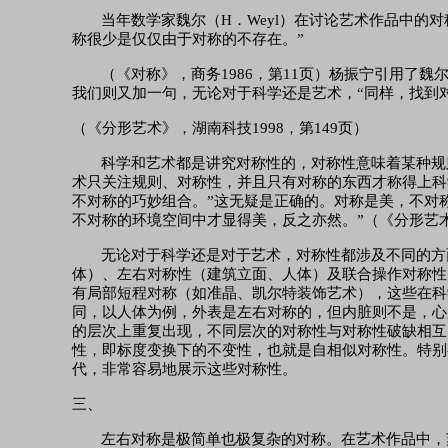
当年数学家魏尔（
H．Weyl）在讨论艺术作品中
称很少是仅仅由于对称的不存在。”
（《对称》，商务
1986，第11页）杨振宁引用了
我们则又加一句，无论对于科学还是艺术，“同样，找到
（《分形艺术》，湖南科技
1998，第149页）
科学和艺术都是讲究对称性的，对称性意味着某种规
术只关注规则、对称性，并且只有对称的东西才称得上科
不对称的巧妙组合。”这无疑是正确的。对称是美，不对
不对称的环境空间中才显得美，反之亦然。”（《分形艺术
无论对于科学还是对于艺术，对称性都涉及不同的方
体）、左右对称性（建筑立面、人体）及联合操作对称性
有局部短程对称（如准晶、凯尔特装饰艺术），这些在科
同，以人体为例，外表是左右对称的，但内脏则不是，心脏
的层次上重复出现，不同层次的对称性与对称性破缺相互
性，即标度变换下的不变性，也就是自相似对称性。特别
代，非常容易地展示这些对称性。
三、
左右对称是极简单也极复杂的对称。在艺术作品中，