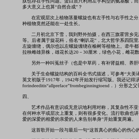
肽也存在手性问题。蛋白质只利用左手构型的氨基酸，而
多大意义上也算
“自然合成”？
在宏观层次上植物茎蔓螺旋也有左手性与右手性之分
种植物竟然还能在一处生长。
二月初北京下雪，我到野外拍摄，在西三旗霍营乡见
等。后者属于旋花科，俗名“喇叭花”，北大哲学系四院
左旋缠绕，偶尔也以左螺旋缠绕在榆树等植物上。牵牛都
拉秧雌雄异株，雄花长达20－30厘米，绿色小花，雌
另外一种叫菟丝子（也是中草药，有补肾益精、养肝
关于生命螺旋结构的百科全书式描述，可参考
“大美
英文初版于1917年，1942年开始发行缩写版。我还记得汤普森在“
forindeeditis“allpreface”frombegi
四、
艺术作品有意识或无意识地利用对称，其复杂性不亚
在何种水平或层次上重复，则有很多变化。流行歌曲也讲
爱的深爱的相爱的亲爱的人来告别单身”开始重复两遍。
这首歌开始一段与最后一句
“这首真心的痴心的伤心