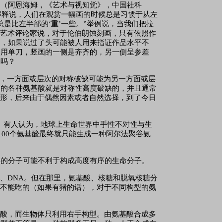
。（阿恩海姆，《艺术与视知觉》，中国社科
林解释说，人们在观赏一幅画的时候总是习惯于从左
是比左半部的‘重’一些。”举例说，当我们把拉
位艺术评论家说，对于伦伯朗蚀刻画，只有依照作
的，如果说过了头可能被人用来指证作品水平不
常用单刀，竖画的一侧是齐齐的，另一侧呈参差
题吗？
制，一方面或层次的对称破缺可能为另一方面或层
体的各种氨基酸就是对称性高度破缺的，并且通常
情形，后来由于偶然因素或者自然选择，到了今日
的。有人认为，地球上生命世界中手性不对性与生
100个氨基酸最终就只能生成一种阿尔法聚谷氨
这样的分子可能不利于构成高度有序的生命分子。
酸、
DNA。但在那里，氨基酸、核糖和脱氧核糖分
是不能吃的（如果有猪的话），对于不同构型的氨
苷酸，而生物体只利用右手构型。由氨基酸合成多