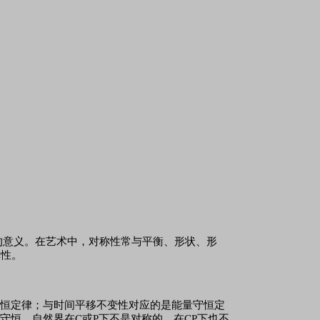
的意义。在艺术中，对称性常与平衡、形状、形
称性。
守恒定律；与时间平移不变性对应的是能量守恒定
不守恒，自然界在C或P下不是对称的，在CP下也不