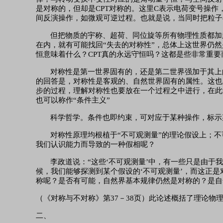
是对称的，但却是CPT对称的。这里C表示电荷变号操
间反演操作，如微观可逆过程。也就是说，当同时把粒子
但把物质的宇称、超荷、同位旋等所有物理性质都加
在内，就有可能找回“失去的对称性”，总体上这世界仍然
恒意味着什么？CPT真的永远守恒吗？这都是些非常重
对称性是第一世界固有的，还是第二世界强加于其上
的回答是，对称性是客观的、自然世界固有的属性。这也
步的过程，理解对称性也要放在一个过程之中进行，在此
也可以称作“条件主义”
科学哲学。条件也即约束，可对应于某种操作，标示
对称性原理均根植于
“不可观测量”的理论假设上；
我们认识能力而导致的一种假相呢？
李政道说：
“这些‘不可观测量’中，有一些只是由
候，我们能够探测到某个假设的‘不可观测量’，而这正
称呢？是否有可能，自然界基本规律仍然是对称的？是自
（《对称与不对称》第
37－38页）此论述概括了理论
二、