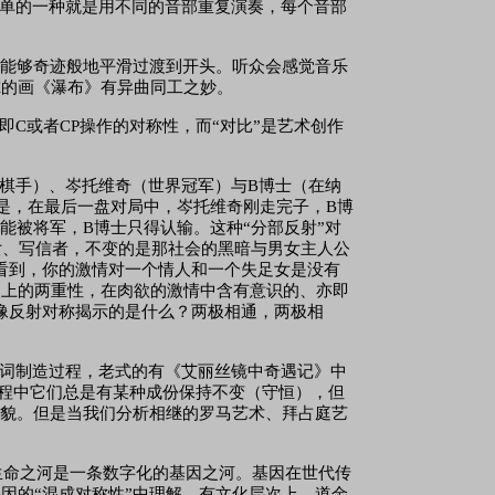
简单的一种就是用不同的音部重复演奏，每个音部
后能够奇迹般地平滑过渡到开头。听众会感觉音乐
尔的画《瀑布》有异曲同工之妙。
即C或者CP操作的对称性，而“对比”是艺术创作
余棋手）、岑托维奇（世界冠军）与B博士（在纳
是，在最后一盘对局中，岑托维奇刚走完子，B博
能被将军，B博士只得认输。这种“分部反射”对
女、写信者，不变的是那社会的黑暗与男女主人公
看到，你的激情对一个情人和一个失足女是没有
灵上的两重性，在肉欲的激情中含有意识的、亦即
像反射对称揭示的是什么？两极相通，两极相
成词制造过程，老式的有《艾丽丝镜中奇遇记》中
为在变换过程中它们总是有某种成份保持不变（守恒），但
风貌。但是当我们分析相继的罗马艺术、拜占庭艺
工具，生命之河是一条数字化的基因之河。基因在世代传
因的“混成对称性”中理解。有文化层次上，道金