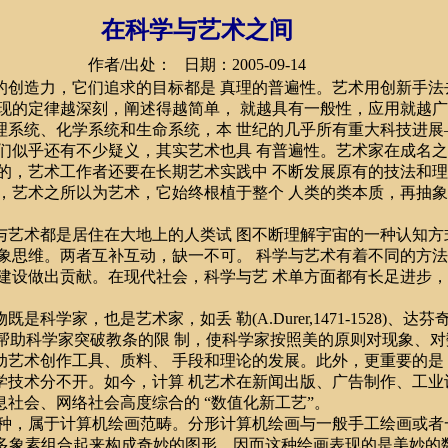
在科学与艺术之间
作者/出处： 日期：2005-09-14
创造力，它们追求的目标都是 真理的普遍性。艺术用创新手法
现的定律越深刻，阐述得越简单， 就越具有一般性，应用就越
统、化学系统和生命系统，本 世纪的几乎所有重大科技进展
们似乎还有不少疑义，其实艺术也具 有普遍性。艺术家在成名
的，艺术工作者还要在长期艺术实践中 不断发展原有的技法和
，艺术之所以为艺术，它始终根植于整个 人类的类本质，再抽
术都是居住在大地上的人类试 图不断理解宇宙的一种认知方
象思维。两者互补互动，缺一不可。 科学与艺术有着不同的方
建设做出贡献。在现代社会，科学与艺 术单方面都有长足进步
如丢 勒(A.Durer,1471-1528)、达芬奇(L.da Vinci
艺术思维有时能够帮助科学家突破教条的限 制，使科学家按照美的原则对现
艺术创作工具、质料、 手段和理论的发展。此外，更重要的是
技术分不开。如今，计算 机艺术在新闻出版、广告制作、工业
社会、网络社会高度综合的 “数值化新工艺”。
，属于计算机绘画范畴。分形计算机绘画与一般手工绘画或者一
，众多象素组合起来构成奇妙的图形。因而这种绘画表现的是美妙的