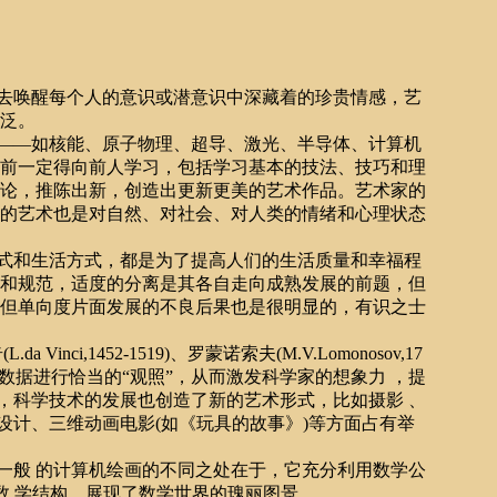
去唤醒每个人的意识或潜意识中深藏着的珍贵情感，艺
广泛。
——如核能、原子物理、超导、激光、半导体、计算机
之前一定得向前人学习，包括学习基本的技法、技巧和理
理论，推陈出新，创造出更新更美的艺术作品。艺术家的
象的艺术也是对自然、对社会、对人类的情绪和心理状态
式和生活方式，都是为了提高人们的生活质量和幸福程
法和规范，适度的分离是其各自走向成熟发展的前题，但
，但单向度片面发展的不良后果也是很明显的，有识之士
,1452-1519)、罗蒙诺索夫(M.V.Lomonosov,17
象、对数据进行恰当的“观照”，从而激发科学家的想象力 ，提
，科学技术的发展也创造了新的艺术形式，比如摄影 、
设计、三维动画电影(如《玩具的故事》)等方面占有举
般 的计算机绘画的不同之处在于，它充分利用数学公
数 学结构，展现了数学世界的瑰丽图景。