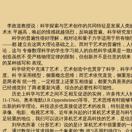
李政道教授说：科学探索与艺术创作的共同特征是发展人类的
术水 平越高，唤起的情感就越强烈，反响越普遍。科学研究发
科学的普遍性很好理解，相对论和量子力学适用于所有物理系
——都 建立在这两大理论基础之上。而对于艺术的普遍性，人
论，这与 专修数理科学的学生学习前人的自然科学成果是一致
创造虽然不 受严格物理定律的限制，但创新并不是任意的胡来
的某种描写和 表现。
科学研究中充满了艺术，艺术创造中也贯穿了科学，科学与艺
度。科 学采用模型，侧重概念思维；而艺术依凭直觉，侧重形
是两者有 统一性，一定程度上还要互相借鉴，都要为真善美的
已经感觉到 了两者重新沟通、综合的必要性和可能性。
历史上科学与艺术之间不乏相互促进的实例，许多伟大人物既是科学家，也是艺术家，
11-1764)、奥本海默(J.R.Oppenheimer)等等。
出新的科学理论。科技进步也直接促进艺术的改良，特别是推动
录像、电影、电视艺术等。近年来兴起的计算机艺术更是与科学
足轻重的地位，我们可以说计算机艺术是高科技的艺术，是信息
刘华杰所著《分形艺术》说的是计 算机艺术中很重要的一种
式，通过数学计算求得每一个象素的“数 值”(不用扫描仪!)