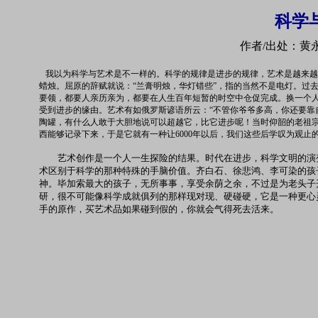
科学
作者/出处：黄永玉
我以为科学与艺术是不一样的。科学的规律是进步的规律，艺术是越来越
蜡烛。屈原的辞赋就说：“兰膏明烛，华灯错些”，指的当然不是电灯。过
要领，都要人亲历亲为，都要在人生百年短暂的时空中仓促完成。换一个
受到进步的缘由。艺术有如俄罗斯谚语所云：“不管你爷爷多高，你还要靠自
陶罐，有什么人敢于大胆地说可以超越它，比它进步呢！当时仰韶的老祖
西能够记录下来，于是它就有一种让6000年以后，我们这些后学叹为观
艺术创作是一个人一生探险的结果。时代在进步，科学文明的演变
术区别于科学的那种特殊的手脑价值。齐白石、徐悲鸿、李可染的孩
神。毕加索最大的孩子，无所事事，享受余荫之余，不过是为老头子
研，很不可能像科学成就俱列的那样现对现、硬碰硬，它是一种更心
手的原作，买艺术品如果碰到假的，你就会气得死去活来。