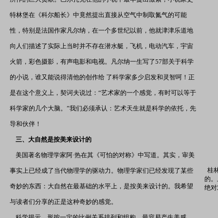
特林堡在《科尔船长》中竟然提出直接从空气中制取氮气的可能
性，特别是法国作家凡尔纳，在一个多世纪以前，他就津津乐道地
向人们描述了实际上当时并不存在潜水艇，飞机，电动汽车，宇宙
火箭，彩色摄影，有声电影和电视。凡尔纳一生写了57部关于科学
的小说，谁又能说得清他的创作给 了科学家多少启发和灵智呵！正
是在这个意义上，契诃夫说过：“艺术家的一个感觉，有时可以等于
科学家的几个大脑。”我们必须承认：艺术天生就是科学的依托，先
导和伙伴！
三、大自然是按美来设计的
美国著名物理学家阿·热在其《可怕的对称》中写道。其实，审美
桂林
事实上已经成了当代物理学的驱动力。物理学家们已经发现了某些
的。
奇妙的东西：大自然在最基础的水平上，是按美来设计的。我希望
绝对
与读者们分享的正是这种奇妙的感觉。
科学揭示．形按一定的比例关系排列和组构，最容易产生美感，