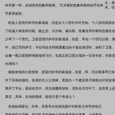
太，底
科学家一样，必须具有想象和推测。”艺术家的想象和推则似乎比科
米。仿
学家更超前。
机器人是现代科学的新成就，但是从十八世纪中叶开始。十八岁的英国女
了机届人构造和功能。她之后，凡尔纳、威尔斯、恰佩克等作家则也都在
少早了一个世纪。卫星是现代科学的新成就，但是，早在一个世纪以前，
中，就已写到伊万，卡拉玛佐夫同精通魔法的小鬼在谈话时，谈到了卫星
会像一颗卫星那样绕着地球飞行。在真正的卫星出现的一百多年前，作家
作用吗？
核能发电和火箭发射，是现代科学的新成就，但是，阿，托尔斯泰早已在
作了具体的描绘。前者的主人公加林，竟提出一个建设原子能电台针状波
离开了平台，悬挂在空中，而后就骤然加快，消失在天空中了。在世界上
真实，具体，生动的描述，能说不是个奇迹么？
其他如画家达，芬奇，丢勒等从绘画实践中对影射几何学的创立
所作的巨大贡献。巴尔扎克在他的小说中最早提出激素，小说家史