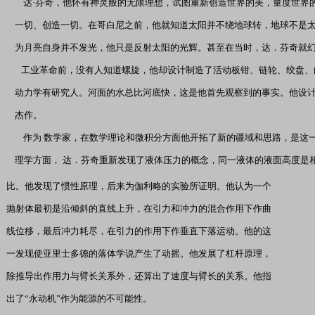
达·芬奇，他怀有神灵般的无限理想，试图重新创造世界的美，量度世界
一切、创造一切。在哥白尼之前，他就知道太阳并不绕地球转，地球不是
为月亮自身并不发光，他只是反射太阳的光辉。甚至在当时，达．芬奇就
工业革命前，没有人知道螺旋，他却设计制造了活动板钳、链轮、绞盘、
动力学有研究人。河面的水总比河底快，这是他首先观察到的事实。他设
杰作。
作为 数学家，在数学理论和微积分方面他开拓了新的疆域和思路，是这一
理学方面， 达．芬奇重新发现了液体压力的概念，同一液体的液面高度是
比。他发现了惯性原理，后来为伽利略的实验所证明。他认为一个
抛射体最初是沿倾斜的直线上升，在引力和冲力的混合作用下作曲
线位移，最后冲力耗尽，在引力的作用下作垂直下落运动。他的这
一发现使亚里士多德的落体学说产生了动摇。他发展了杠杆原理，
除推导出作用力与臂长关系外，还算出了速度与臂长的关系。他指
出了“永动机”作为能源的不可能性。