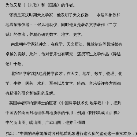
为他又是《《九歌》和《国殇》的作者。
张衡是东汉时期天文学家，他发明了天文仪器－－水运浑象仪和
地震预报仪器－－候风地动仪。同时他又是著名文学著作《二京
赋》的作者，并精心研究数学、地学、史学。
南北朝科学家祖冲之，在数学、天文历法、机械制造等领域都有
卓越的贡献。此外，他对音乐也有研究，还撰写过文学作品《异述
记》十卷。
北宋科学家沈括也是博学多才，在天文、地学、数学、物理、化
学、生物、医药、水利、军事以及文学、绘画、音乐等许多方面都
有精湛的研究和独到的见解。
英国学者李约瑟博士的巨著《中国科学技术史.地学卷》中，提到
中国古代绘画对地理学与地质学的作用，例如《图书集成.山川典》
中的历山图、崂山图、广武山图；他并且强调
指出：“中国的画家能够对各种地质现象进行这么多的鉴别这一事实本身，