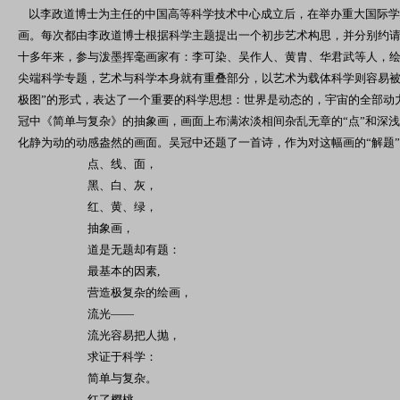
以李政道博士为主任的中国高等科学技术中心成立后，在举办重大国际学
画。每次都由李政道博士根据科学主题提出一个初步艺术构思，并分别约
十多年来，参与泼墨挥毫画家有：李可染、吴作人、黄胄、华君武等人，
尖端科学专题，艺术与科学本身就有重叠部分，以艺术为载体科学则容易被
极图”的形式，表达了一个重要的科学思想：世界是动态的，宇宙的全部动
冠中《简单与复杂》的抽象画，画面上布满浓淡相间杂乱无章的“点”和深浅
化静为动的动感盎然的画面。吴冠中还题了一首诗，作为对这幅画的“解题”
点、线、面，
黑、白、灰，
红、黄、绿，
抽象画，
道是无题却有题：
最基本的因素,
营造极复杂的绘画，
流光——
流光容易把人抛，
求证于科学：
简单与复杂。
红了樱桃，