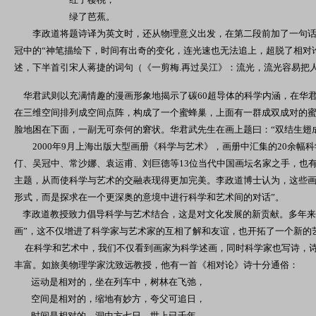
绿了芭蕉。
李政道将题诗译为英文时，还从物理意义出发，在第二段前加了一句话
冠中的“神笔描绘下，时间有出奇的变化，连光速也无法追上，超脱了相对
述，下半首引宋人蒋捷的词句（《一剪梅.再过吴江》：流光，流光容易把
华君武则以充满情趣的漫画形象地揭示了碳60超导体的科学内涵，在华君武
在三维空间排列成空间点阵，构成了一个蜜蜂巢，上面有一群成双成对的
脸地困在下面，一副无可奈何的窘状。华君武先生在画上题曰：“双结生翅
2000年9月上海出版大型画册《科学与艺术》，画册中汇集的20余幅
仃、吴冠中、常沙娜、袁运甫、刘巨德等13位当代中国画坛名家之手，也
主题，从而使科学与艺术的交融表现得更加完美。李政道博士认为，这些画
形式，而是探求在一个更深奥的意境中进行科学和艺术间的对话”。
李政道教授致力倡导科学与艺术结合，这是对文化发展的新贡献。多年来
画”，这不仅增进了科学家与艺术家的互相了解和友谊，也开拓了一个新的
在科学和艺术中，我们不仅看到画家为科学述画，同时科学家也写诗，诗
丰富。如旅美物理学家沈致远教授，他有一首《相对论》诗十分通俗：
运动是相对的，坐在列车中，树林在飞弛，
空间是相对的，缩地有妙方，夸父可追日，
时间是相对的，洞中方七日，世上已千年。