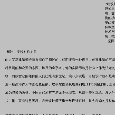
“建筑
但如果
现，交
物的功
现己被
科教文
技术与
感，把
坚固、
树叶．美妙对称关系
由古罗马建筑师维特鲁威作了阐述的，然而还有一种观点，创造建筑的不
种从属的和次要的东西。埃及的金字塔，他的实际用途是什么？作为法老
物，而欣赏它的雄伟的人们已经有多世纪。埃菲尔铁塔一开始设计就不是考
造一座高塔作为博览会象征的。埃菲尔铁塔从塔基到塔顶1710级阶梯，全部
成为巴黎的象征。中国古代所有寺塔无不体现实用从属于美的观念。澳大
片白帆，富有诗意画境。丹麦设计师伍重当年设计它时，首先考虑的是整