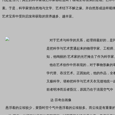
素。于是，科学家便自然地与文学、艺术结下不解之缘。并自然形成这样规
艺术宝库中受到启发和获取的营养越多、越丰富。
对于艺术与科学的关系，处理得最好的，是列
是把科学与艺术贯通起来的物理学家、工程师
知，他绚丽的 艺术家的光芒掩去了作为科学家
他在艺术创作中所表现的，对于事物形象的审
学代替、吞没艺术。正因如此，他的作品，全
又极科学。堪称把科学与艺术天衣无缝地统一
前者明净而后者昏沉，原因乃在于清晨空气中
达·芬奇自画像
悬浮着的尘埃较少，黄昏时空个气中悬浮着的尘埃较多。而尘埃是有重量