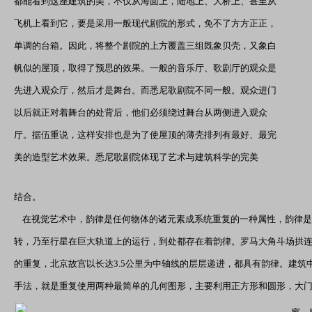
都能看到这座建筑的美，不仅从海面上，陆地上、大桥上、甚至从
飞机上看到它，要是采用一般现代剧院的形式，免不了方方正正，
单调的台箱。因此，将整个剧院的上方覆盖三组既象贝壳，又象白
帆似的屋顶，取得了预思的效果。一般的音乐厅、歌剧厅的观众是
先进入观众厅，然后才是舞台。而悉尼歌剧院不同一般。观众进门
以后就正对着舞台的处背后，他们必须绕过舞台从两侧进入观众
厅。据伍重说，这样安排也是为了使屋顶的薄壳排列有最好、最完
美的造型艺术效果。悉尼歌剧院体现了艺术与建筑科学的完美
悉
结合。
在视觉艺术中，韵律是任何物体的诸元素成系统重复的一种属性，韵律是
转，乃至行星在巨大轨道上的运行，到处都存在着韵律。罗马大角斗场拱
的重复，北京故宫以长达3.5公里为中轴线的层层递进，都具有韵律。建
手法，就是重复使用两种最简单的几何图形，主要利用正方形和圆形，大