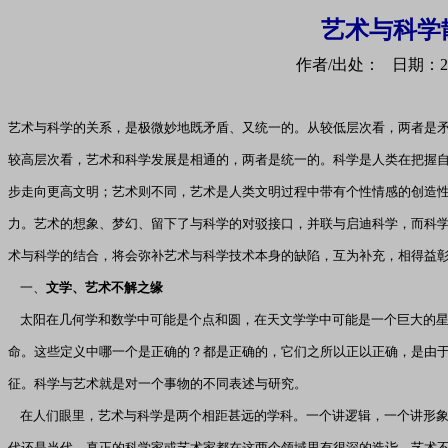
艺术与科学
作者/出处： 日期：200
艺术与科学的关系，是极微妙地既矛盾、又统一的。从较低层次看，两者是
较高层次看，艺术和科学发展是相通的，两者是统一的。科学是人类在把握
步走向更高文明；艺术则不同，艺术是人类文明过程中带有个性情感的创造
力。艺术的想象、梦幻、留下了与科学的对驳接口，并联与启迪科学，而科
术与科学的结合，将会弥补艺术与科学技术本身的缺陷，互为补充，相得益
一、
文学、艺术不解之缘
太阳在几何学和数学中可能是个点和圆，在天文学学中可能是一个巨大的星
命。这些定义中哪一个是正确的？都是正确的，它们之所以正以正确，是由
征。科学与艺术就是对一个事物的不同表述与研究。
在人们眼里，艺术与科学是两个相距甚远的学科。一个讲逻辑，一个讲形象
代还是当代，真正的科学家或艺术家都在这两个领域里有很深的造诣。艺术