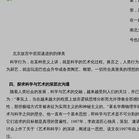
窗，
形，
在一
南北
号也
北京故宫中层层递进的韵律美
科学行为，在某种意义上讲，就是科学的艺术化过程。换言之，人类行为
为厨艺，就连玩泥巴也会升华成各类陶艺、雕塑。一切符合真善美的理想
四、探求科学与艺术的深层次沟通
随着人类社会的发展，科学与艺术的交融，越来越受到人们的关注，并已
为：“事实上，当在越来越大的程度上放弃逻辑思维分析而允许弹奏全部感
性，那些极端方式常被表征为实用主义的和神秘主义的。”著名华裔物理学
术与科学之间的壁垒。他一直有一个基本思想，即科学与艺术是不可分割
它们追求的目标都是真理的普遍性。1987年，李政道匠心独具，策划、
讨会上作了关于《艺术和科学》的演讲，阐述这一思想。该文在1997年由
注。