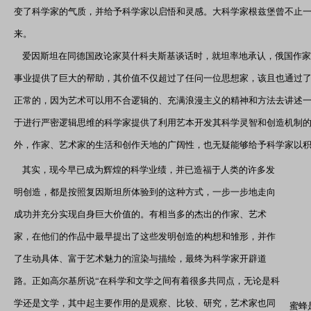
变了科学家的气质，并给予科学家以启悟和灵感。大科学家根兹堡曾不止
来。
爱因斯坦在同德国政论家莫什科夫斯基谈话时，就坦率地承认，俄国作家
事业提供了巨大的帮助，其价值不仅超过了任问一位思想家，该且也通过
正常的，因为艺术可以用不合逻辑的、充满浪漫主义的精神和方法去讲述
于进行严密逻辑思维的科学家提供了利用艺本开发其科学灵智和创造机制
外，作家、艺术家的生活和创作天地的广阔性，也无疑能够给予科学家以
其实，现今早已成为辉煌的科学业绩，并已造福于人类的许多发
明创造，都是按照复因斯坦所体验到的这种方式，一步一步地走向
成功并充分实现自身巨大价值的。有相当多的杰出的作家、艺术
家，在他们的作品中最早提出了这些发明创造的构想和雏形，并作
了生动具体、富于艺术魅力的渲染与描绘，最终为科学家开辟道
路。正如高尔基所说“在科学和文学之间有着很多共同点，无论是科
学还是文学，其中起主要作用的是观察、比较、研究，艺术家也同
蜜蜂是