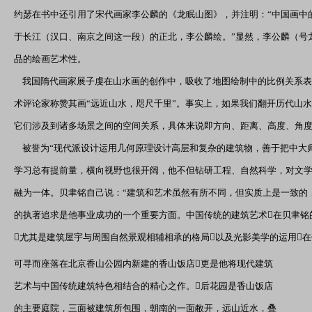
约瑟在书中还引用了宋代画家李公麟的《龙眠山图》，并注明：“中国画中
于长江（汉口、南京之间这一段）的正北，李公麟绘。”显然，李公麟（号
品的绘画艺术性。
我国隋代画家展子虔在山水画的创作中，吸收了地图绘制中的比例关系表
术评论家称赞其画“远近山水，咫尺千里”。事实上，如果我们翻开历代山
它们涉及到诸多场景之间的空间关系，具体来说即方向、距离、高度、角
被誉为“现代派设计运用几何原理设计高层和复杂的建筑物，善于把中大师
学习总有提前量，横向视野也很开阔，他不但钻研工程、自然科学，对文
融为一体。贝聿铭自己说：“建筑和艺术虽然有所不同，但实质上是一致的
的执著追求是他事业成功的一个重要方面。中国传统的建筑艺术在贝聿铭
尤其是建筑屋宇与周围自然景观相辅相承的格局以及光影美学的运用
可寻而座落在北京香山公园内新建的香山饭店更是他将现代建筑
艺术与中国传统建筑特色相结合的精心之作。后花园是香山饭店
的主要庭院，三面被建筑所包围，朝南的一面敝开，远山近水，叠