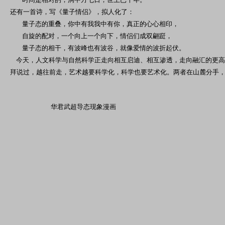
还有一首诗，写《量子情侣》，拟人化了：
量子态的重叠，你中有我我中有你，真正的心心相印，
自旋的配对，一个向上一个向下，情侣们成双翩跹，
量子态的相干，有波峰也有波谷，就像爱情的波折起伏。
今天，人文科学与自然科学正走向相互启迪、相互渗透，走向融汇的更高
拜说过，越往前走，艺术越要科学化，科学也要艺术化。两者在山麓分手
华君武超导态现象漫画