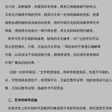
石小径，高树铺草，布置得非常得体，既有江南园林精巧的特点，
又有北方园林开阔的空间，既简洁又有一定传统园林的色彩。愈看
就愈会感到她轻妆淡抹的自然美。他对中国文化的高深素养和艺术
情操，便他再次创造出一座中西合壁，有文化韵味的现代建筑。
科学与艺术互相影响渗透。较高的文化修养，与广泛的学识可以
防止思想僵化、片面。正如达尔文所说：“我自知对于推度正确解释
方面，以及设法于实地实验方面，都渐有进境，但这或许是单独实
北
行和广蓄知识的结果。”
法国一位科学家说：“文学程度很低，而科学程度很高，怕是不可能的。”
尖，可惜他茶壶煮饺子，有理倒不出，又缺乏数学证明，他的发现未引起
释，又加以数学证明，电磁学才不胫而走。
二、艺术对科学启迪
在美术史上作出划时代贡献的印象派源于色彩学的启迪，现代造型艺术的