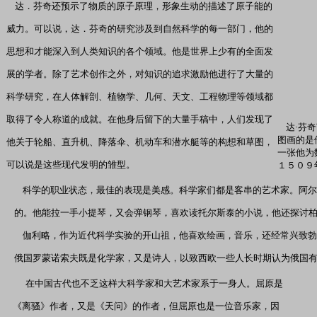
达．芬奇还预示了物质的原子原理，形象生动的描述了原子能的
威力。可以说，达．芬奇的研究涉及到自然科学的每一部门，他的
思想和才能深入到人类知识的各个领域。他是世界上少有的全面发
展的学者。除了艺术创作之外，对知识的追求激励他进行了大量的
科学研究，在人体解剖、植物学、几何、天文、工程物理等领域都
取得了令人称道的成就。在他身后留下的大量手稿中，人们发现了
达·芬奇
图画的是
他关于轮船、直升机、降落伞、机动车和潜水艇等的构想和草图，
一张他为
可以说是这些现代发明的雏型。
１５０９
科学的职业状态，最佳的表现是美感。科学家们都是客串的艺术家。阿尔
的。他能拉一手小提琴，又会弹钢琴，喜欢读托尔斯泰的小说，他还探讨
伽利略，作为近代科学实验的开山祖，他喜欢绘画，音乐，还经常兴致勃
俄国罗蒙诺索夫既是化学家，又是诗人，以致西欧一些人长时期认为俄国
在中国古代也不乏这样大科学家和大艺术家系于一身人。屈原是
《离骚》作者，又是《天问》的作者，但屈原也是一位音乐家，因