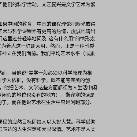
了他们的科学活动。文艺复兴是文学艺术为繁
如果中国的教育，中国的课程理论把眼光放得
艺术与哲学课程怀有更高的热情，虔诚地请出
这里过分轻率地问及“这有什么用”的情形太
就为着人这一桩即大用，然而，正是一种割裂
尊神立在我们面前。我们平均艺术水平（或素
然而，当他说“美学一般必须以科学原理为根
科学为依据，没有科学，既不能有完美的创
了，他把艺术、文学这些方面都视为人生活中闲
至闲暇的地位也没有的地方），斯宾塞的话是
的了，而在他说艺术在生活中只是闲暇部分、
课程的应然目标即给人以大智大慧。科学借助
它表达的人生深邃和无限深情。艺术不是人类