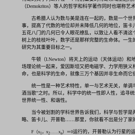
（Demokritos）等人的哲学和科学著作同时也堪称艺
古希腊人认为数与美是连在一起的，数是一个世
事，提高了代数的地位却并未降低几何的地位，笛卡儿
五花八门的几何已令人眼花缭乱，以致让人看不清这个
树上的枝枝叶叶，数学还是那样完整的生命体。一生的大
研究为其重要目标之一。
牛顿（I.Newton）将天上的运动（天体运动）
场理论统一起来，爱因斯坦又把电磁学、力学用狭义
命，也是科学的生命，就像三万个基因并非生命而它
统一性是一种艺术特性，单一与艺术无关，单调
酒当歌”之时。所以，科学中的统一性即人性，追寻
世界统一性、和谐性。
当今被划割的学科世界告诉我们，科学与哲学是
略、笛卡儿、开普勒……那里，你就看不出是分了家
运行的，开普勒认为行星的
F
（
x
，
x
……
x
）＝
0
1
2
n