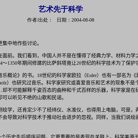
艺术先于科学
作者/出处： 日期：2004-08-08
更集中地作些讨论。
在面前。我们看到，中国人并不是在懂得了经典力学、材料力学
4～1350年期间修建的比萨斜塔竟让20世纪的科学技术为了保
乐概论》的书。18世纪的科学家欧拉（Euler）也有一部名
mholz）也研究过音乐。科学家研究或喜爱音乐和艺术的现象不
…却不可能解释千姿百态的曲种和千式百样的乐器，科学家是在
却可以听见不绝的山歌和民谣。
测绘学，还肯定少不了经纬仪、水准仪，也得用上电脑，可是，
不会导致对科学技术于推动社会进步的忽视。同样，当我们说绘
是一个历史先后顺序问题，它更重要的是表现在关联上。科学美源