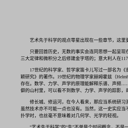
艺术先于科学的观点零星出现在一些章节，这里
只要回首历史，无数的事实会连同思想一起呈现
三大定律和微积分之后修建金字塔的；意大利人在117
17世纪的科学家、哲学家笛卡儿写过一部名为《音
颖研究》的著作。19世纪的物理学家赫姆霍兹（Hel
存在。数学、力学、声学的原理能解释乐谱、声频…
僻的山村里，可以看不到数学、力学、声学的踪影，
修长城、修运河，在今人看来，那应当系统研习
虽然技术亦不可能一点也没有。当然，这一史实应当
扑学时，也丝毫不意味着对几何学、光学的轻视。
“艺术先于科学”的“先”不单是个时间概念，不