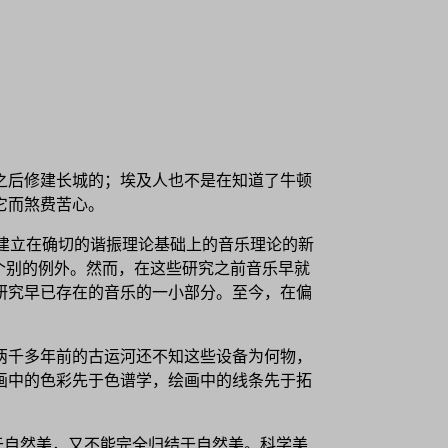
之后修建长城的；埃及人也不是在知道了牛顿
护它而煞费苦心。
为《建立在确切的谐振理论基础上的音乐理论的新
是个别的例外。然而，在这些研究之前音乐早就
研究早已存在的音乐的一小部分。至今，在偏
两千多年前的古运河还不知这些设备为何物，
画中的色彩先于色谱学，绘画中的线条先于拓
于自然美，又不能完全归结于自然美。科学美