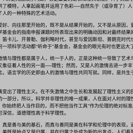
供了模特，人拿起画笔并运用了色彩──自然先于（或孕育了）
了人的一种特殊的艺术活动。
爱好、向往那里开始的，既不是从结果开始的，又不是从原因，
学基金会的指南申报课题时所表现出来的明确动因和对最终结果
、笛卡儿、开普勒、伽利略时代，甚至与爱因斯坦、普朗克时代
何一项科学活动都“听命于”基金会，基金会的眼光有时也更远大
激情与理性都是属于人，统一于人的，正是这种统一导致了艺术
又象征着人性的另一面──理性；然而，又是人的激情去进一步
言。语言学的历史即由人的激情与理性共同写就。同样，是共生
。
演变出了理性主义。在不失激情之中生长和发展起了理性主义的
的一部分，所以，科学并非理性的唯一成果，人在面对人时的理
么人，你始终把人当作目的，而不把他当作工具”作为伦理的绝对
可深信，道德理性高于科学理性。
。真是善与美的基石，而真与善同是美在科学和伦理中的表现，
。美既是始点又是归属，并在归属之处成为新的出发点。人们看