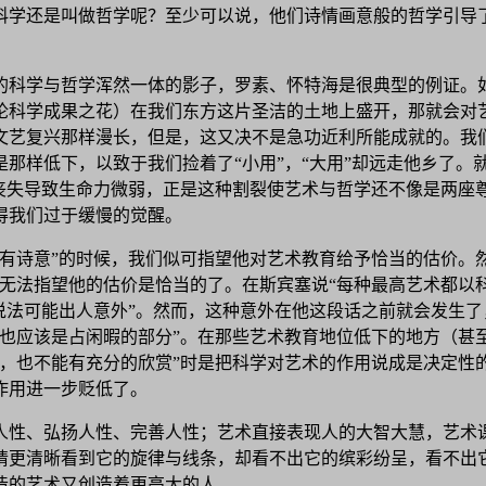
科学还是叫做哲学呢？至少可以说，他们诗情画意般的哲学引导
开的科学与哲学浑然一体的影子，罗素、怀特海是很典型的例证。
论科学成果之花）在我们东方这片圣洁的土地上盛开，那就会对
文艺复兴那样漫长，但是，这又决不是急功近利所能成就的。我们
那样低下，以致于我们捡着了“小用”，“大用”却远走他乡了。
性丧失导致生命力微弱，正是这种割裂使艺术与哲学还不像是两座
得我们过于缓慢的觉醒。
有诗意”的时候，我们似可指望他对艺术教育给予恰当的估价。
就无法指望他的估价是恰当的了。在斯宾塞说“每种最高艺术都以
说法可能出人意外”。然而，这种意外在他这段话之前就会发生
中也应该是占闲暇的部分”。在那些艺术教育地位低下的地方（甚
作，也不能有充分的欣赏”时是把科学对艺术的作用说成是决定性
作用进一步贬低了。
人性、弘扬人性、完善人性；艺术直接表现人的大智大慧，艺术
睛更清晰看到它的旋律与线条，却看不出它的缤彩纷呈，看不出
造的艺术又创造着更高大的人。