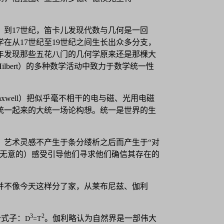
到17世纪，笛卡儿发现代数与几何是一回
在从17世纪至19世纪之间生长出众多分支，
2年发现那些五花八门的几何学原来还是那棵大
bert）的多种数学活动中致力于数学统一性
axwell）把似乎毫不相干的电与磁、光用电磁
统一起来的大统一场论构想。统一是世界的生
，艺术灵感不产生于条分缕析之后而产生于“对
或无意的）感受引导他们寻求他们确信其存在的
并不像今天这样分了家，从莱布尼兹、伽利
3
2
个式子：
。伽利略认为自然界是一部伟大
D
=T