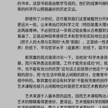
的书本，这部书就是由数学写成的。他们的成果叫做
荣的科学开山劈路最好的历史见证。
即使到了20世纪，还可看到我们这里被截然分
更远大一些，让未来灿烂的科学之花（特别是重大理
这两座尊神。不必担忧这一孕育过程会像从古希腊到
普遍了，正是这种轻率使得艺术和哲学的实际地位总是
（把于人的大用与实用的“大用”割裂），正是统一
养）的低下、平均哲学水平（或素养）的低下，容不
斯宾塞的观点值得讨论一下，当他说“科学本身就
基，而只有熟悉这些原理，工作才能完全成功”时，
作，也不能有充分的欣赏”这句话之前就预计他这个“
暇的部分，而“在生活中既是占闲暇的部分，在教育
很中听的。斯宾塞在说没有科学就“不能有完美的创
艺术课程也就只占闲暇地位时是把艺术和艺术教育的
艺术来源于人最本质的品性，因而艺术课程陶冶
艺术的眼睛看得更奇妙、更深远，艺术借助科学的眼
生活的闲暇部分，整个人类文明因艺术而灿烂，人创