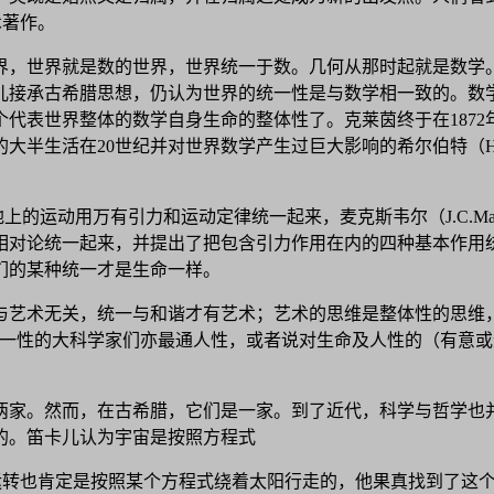
术著作。
界，世界就是数的世界，世界统一于数。几何从那时起就是数学。
接承古希腊思想，仍认为世界的统一性是与数学相一致的。数学
代表世界整体的数学自身生命的整体性了。克莱茵终于在187
半生活在20世纪并对世界数学产生过巨大影响的希尔伯特（Hil
和地上的运动用万有引力和运动定律统一起来，麦克斯韦尔（J.C.M
相对论统一起来，并提出了把包含引力作用在内的四种基本作用
们的某种统一才是生命一样。
与艺术无关，统一与和谐才有艺术；艺术的思维是整体性的思维
统一性的大科学家们亦最通人性，或者说对生命及人性的（有意
两家。然而，在古希腊，它们是一家。到了近代，科学与哲学也
的。笛卡儿认为宇宙是按照方程式
运转也肯定是按照某个方程式绕着太阳行走的，他果真找到了这