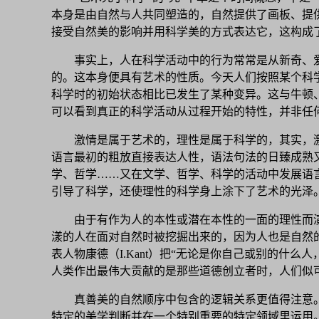
本身是由自然与人共同塑造的，自然提供了画板、提
接受自然美的影响并用科学美的方式表达它，这构成
事实上，人在科学活动中的行为常常是从新奇、
的。这本身便具有艺术的性质。今天人们按照某个科
科学时的初始状态相比已发生了某种变异。这与牛顿
可以看到真正的科学活动从过程开始的特性，并非任
激情是属于艺术的，理性是属于科学的，其实，
语言最初的粗放直接表达人性，语法句法的日臻成熟
学、哲学……又在文学、哲学、科学的活动中发展语
引导了科学，还使理性的科学身上涂下了艺术的光泽
由于有作为人的本性或潜在本性的一面的理性而
漾的人在面对自然时被挖掘出来的，因为人也是自然
表人物康德（I.Kant）把“无论是你自己或别的什
人类作出最伟大贡献的是那些道德创立者时，人们似
真善美的自然顺序中包含的逻辑关系更值得注意
特定的美学判断并在一个特别重要的特定领域里运用