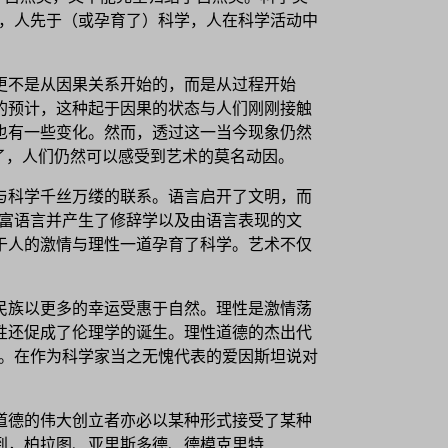
人，人先于（或孕育了）科学，人在科学活动中
更不是从因果关系开始的，而是从过程开始
的预计，这种起于因果的状态与人们刚刚接触
也有一些变化。然而，透过这一当今现象仍然
了，人们仍然可以感受到艺术的莫名动因。
与科学千丝万缕的联系。语言启开了文明，而
丰富语言并产生了修辞学以及由语言表现的文
于人的激情与理性一道孕育了科学。艺术不仅
民族以更多的幸运受惠于自然。理性是激情荡
性还促成了伦理学的诞生。理性道德的杰出代
标准。在作为科学家当之无愧代表的爱因斯坦说对
道德的伟大创立者亦必以某种形式接受了某种
到，柏拉图、亚里斯多德、德模克里特