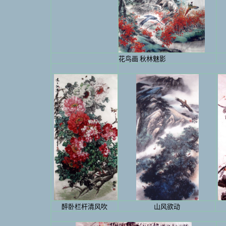
花鸟画 秋林魅影
醉卧栏杆清风吹
山风欲动