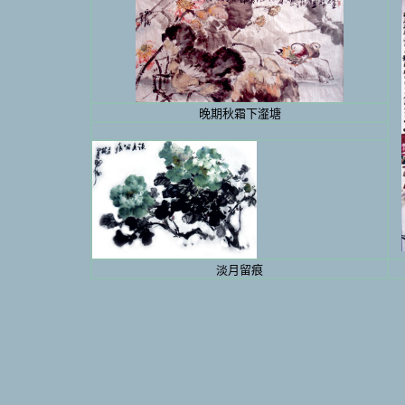
晚期秋霜下瀣塘
淡月留痕