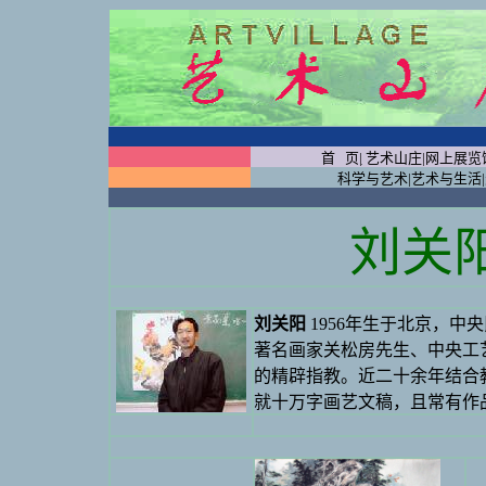
首 页
|
艺术山庄
|
网上展览
科学与艺术
|
艺术与生活
|
刘关
刘关阳
1956年生于北京，
著名画家关松房先生、中央工
的精辟指教。近二十余年结合
就十万字画艺文稿，且常有作