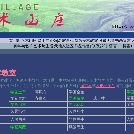
首 页
|
艺术山庄
|
网上展览馆
|
名家画苑
|
网络美术教室
|
收藏天地
|
书画鉴赏
|
科学与艺术
|
艺术与生活
|
天地人社区
|
作品销售
|
联系我们
|
留言1
|
博客1
术教室
建议，网络美术教师正式开通，本网站将开展网上美术教学辅导，课程设置
传的部分外，今后将不断增加。学画的朋友可在
留言本
或
发电子邮件
留言提问
学花兰草
蒋风白
学画金鱼
学
学画
学花青蛙 齐白石
学画藤萝
悲玉林
学画
学画山水
学花花鸟
风景写生
人物写生
人像写生
静物写生
人物
学画菜蔬
风景写生