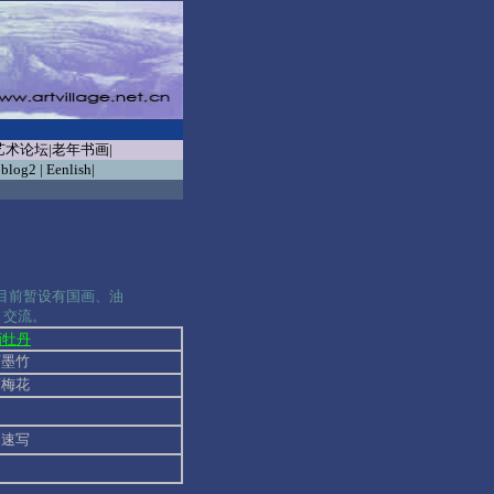
艺术论坛
|
老年书画
|
|
blog2 |
Eenlish
|
目前暂设有国画、油
、交流。
画牡丹
墨竹
梅花
速写