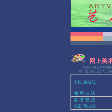
网上美
应部分网上美术朋友的
画、素描等，除了以上
中国画技法
油 画 技 法
素 描 技 法
水彩画技法