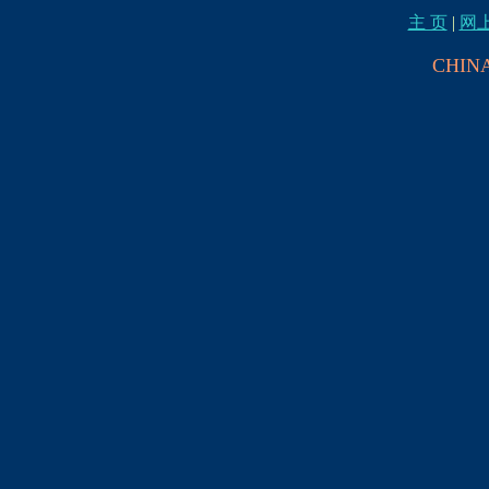
主 页
|
网
CHINA