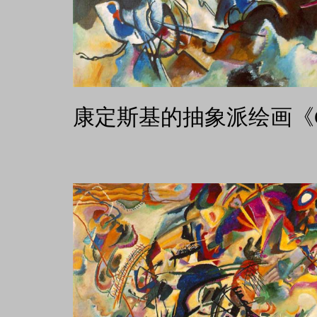
康定斯基的抽象派绘画《