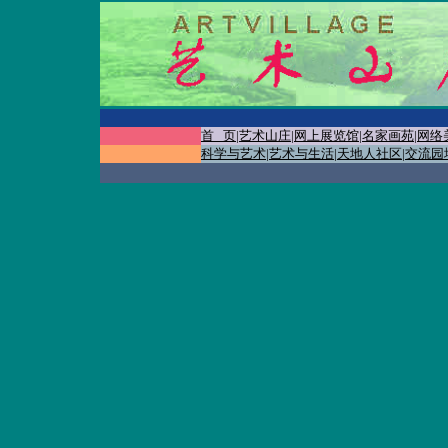
首 页
|
艺术山庄
|
网上展览馆
|
名家画苑
|
网络
科学与艺术
|
艺术与生活
|
天地人社区
|
交流园