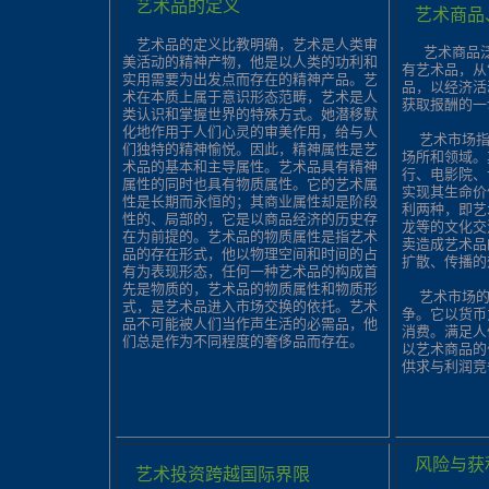
艺术品的定义
艺术商品
艺术品的定义比教明确，艺术是人类审
艺术商品泛
美活动的精神产物，他是以人类的功利和
有艺术品，从
实用需要为出发点而存在的精神产品。艺
品，以经济活
术在本质上属于意识形态范畴，艺术是人
获取报酬的一
类认识和掌握世界的特殊方式。她潜移默
化地作用于人们心灵的审美作用，给与人
艺术市场指
们独特的精神愉悦。
因此，精神属性是艺
场所和领域。
术品的基本和主导属性。艺术品具有精神
行、电影院、
属性的同时也具有物质属性。它的艺术属
实现其生命价
性是长期而永恒的；其商业属性却是阶段
利两种，即艺
性的、局部的，它是以商品经济的历史存
龙等的文化交
在为前提的。艺术品的物质属性是指艺术
卖造成艺术品
品的存在形式，他以物理空间和时间的占
扩散、传播的
有为表现形态，任何一种艺术品的构成首
先是物质的，艺术品的物质属性和物质形
艺术市场的
式，是艺术品进入市场交换的依托。艺术
争。它以货币
品不可能被人们当作声生活的必需品，他
消费。满足人
们总是作为不同程度的奢侈品而存在。
以艺术商品的
供求与利润竞
风险与获
艺术投资跨越国际界限