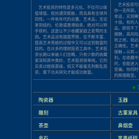
艺术投资可
艺术投资的特性是多元化，不仅可以保
你一无所获。
值增值，抵抗通货膨胀，而且具有全球共
幸运，买到稀
同性。一件有年代的古董、艺术品，无论
十倍。有的人
拿到纽约、伦敦或香港拍卖，绝对可以转
品，即怨不了
手获利，这是让不少收藏家趋之若骛的主
报酬，高风险
因。艺术品没有国度界限，在不断丰富、
败之地，就必
提高艺术秀舱的过程中又可以达到致富的
正确性。艺术
目的。在众多的理财投资工具中，艺术投
接触→认知→
资长期以来被人们忽略，只有少数的收藏
利。在收藏中
家深知其中奥妙，艺术投资很单纯，它的
的，愈能进入
买卖过程很直接，但又不能毫无判断乱投
受骗。你同时
资，需下功夫研究才能成功致富。
的辉煌殿堂。
■
陶瓷器
玉器
雕刻
古董家具
茶壶
鼻烟壶
金石
笔墨纸砚