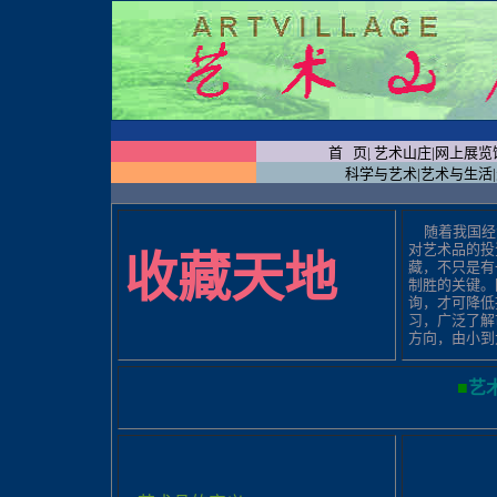
首 页
|
艺术山庄
|
网上展览
科学与艺术
|
艺术与生活
|
随着我国经
对艺术品的投
收藏天地
藏，不只是有
制胜的关键。
询，才可降低
习，广泛了解
方向，由小到
■
艺