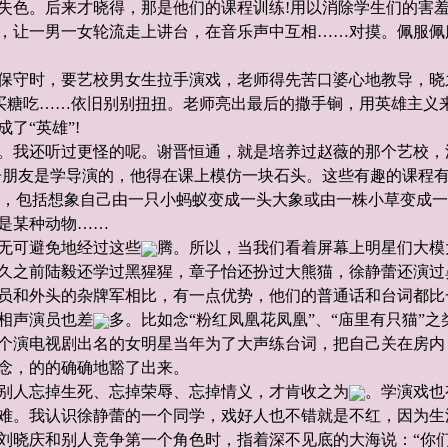
失色。后来才晓得，那是他们的课程训练!用以消除学生们的害
，让一男一女轮流走上讲台，在音乐声中互相……对摸。佩服佩
保守时，要艺校男女生拉手演戏，老师得先苦口婆心地教导，晓
买糖吃……依旧别别扭扭。老师亮出最后的撒手锏，用英雄主义
了“英雄”!
。我还听过更怪的呢。谢晋恒通，就是培养过赵薇的那个艺校，
子朋友是学导演的，他得在课上模仿一块石头。这些有趣的课程有
练”，包括想象自己由一只小蚂蚁变成一头大象或由一株小草变成
是某种动物……
无可避免地经过这些
腾。所以，当我们看着屏幕上明星们大模
久之前陆毅还学过黑猩猩，章子怡还扮过大熊猫，徐静蕾还演过
员和外头的杂牌军相比，有一点优势，他们的普通话和台词都比
相声演员也差
多。比如念“粉红凤凰花凤凰”、“庙里有只猫”
个演电视剧出名的女明星当年为了大声练台词，把自己关在房内
念，的的确确地豁了出来。
别人忘掉生死、忘掉荣辱、忘掉情义，才肯收之为
。学演戏也
难。我认识徐静蕾的一个同学，戏好人也不错就是不红，因为生
刘晓庆和别人竞争第一个角色时，指着深不见底的大海说：“你们