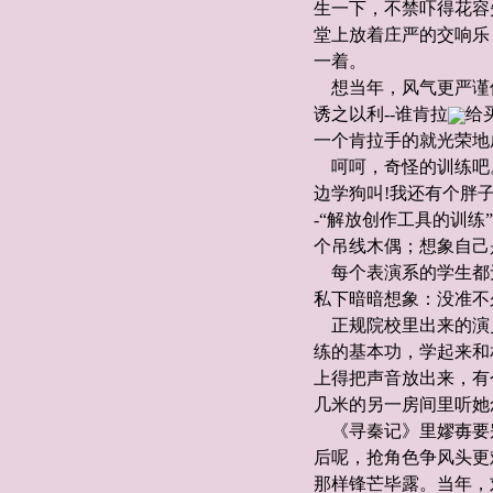
生一下，不禁吓得花容
堂上放着庄严的交响乐
一着。
想当年，风气更严谨
诱之以利--谁肯拉
给
一个肯拉手的就光荣地成
呵呵，奇怪的训练吧
边学狗叫!我还有个胖
-“解放创作工具的训
个吊线木偶；想象自己
每个表演系的学生都
私下暗暗想象：没准不
正规院校里出来的演
练的基本功，学起来和
上得把声音放出来，有
几米的另一房间里听她
《寻秦记》里嫪毐要
后呢，抢角色争风头更
那样锋芒毕露。当年，