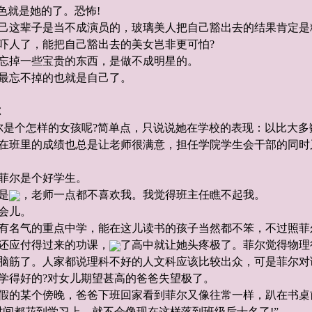
色就是她的了。恐怖!
己这辈子是当不成演员的，玻璃美人把自己豁出去的结果肯定是
吓人了，能把自己豁出去的美女岂非更可怕?
忘掉一些宝贵的东西，是做不成明星的。
最忘不掉的也就是自己了。
尔
尔是个怎样的女孩呢?简单点，只说说她在学校的表现：以比大多
在班里的成绩也总是让老师很满意，担任学院学生会干部的同时
菲尔是个好学生。
是
，老师一点都不喜欢我。我觉得班主任瞧不起我。
会儿。
有名气的重点中学，能在这儿读书的孩子当然都不笨，不过照菲
还应付得过来的功课，
了高中就让她头疼极了。菲尔觉得物理
脑筋了。人家都说理科不好的人文科应该比较出众，可是菲尔对
学得好的?对女儿期望甚高的爸爸失望极了。
假的某个傍晚，爸爸下班回家看到菲尔又像往常一样，趴在书桌
间都花到学习上，就不会像现在这样落到班级后十名了!”