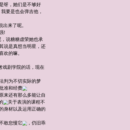
是呀，她们是不够好
，我要是也会弹吉他，
说出来了呢。
强!
呢，说糖糖虚荣她也承
其说是真想当明星，还
喜欢的嘛。
考戏剧学院的话，现在
法判为不切实际的梦
批准和经费
原来还有那么多能让自
的
关于表演的课程不
的身材以及运用正确的
不敢怠慢它
，仍旧乖