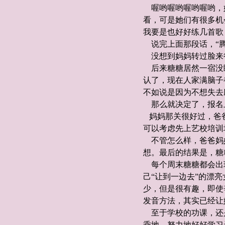
喔哟喔哟喔哟喔哟，
看，可是她们有很多机
我要是也好好练几首歌
说完上面那段话，“腾
没想到妈妈转过脸来
后来糖糖居然一宿没睡
认了，现在人家满脑子
不如说是因为不想失去
那么就决定了，报名
妈妈那关很好过，爸爸
可以考虑先上艺校培训
不管怎么样，爸爸妈
想。最后的结果是，糖
每个周末糖糖都会出
己“让到一边去”的漂
少，但是很有趣，即使
发音方法，其实已经让
至于学校的功课，还
乖地、努力地好好学习