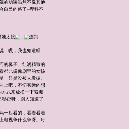
院的功课虽然不像其他
自己的路了--理科不
跟她太接
，
连到
说，哎，我也知道呀，
小巧的鼻子、红润精致的
看都比偶像剧里的女孩
星，只是没被人发掘。
向上吧，不切实际的想
的方式来放松一下紧绷
是秘密呀，别人知道了
妈一起看的，看着看着
上电视争什么争呀。每