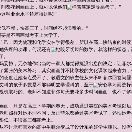
间都花到画画上，就可以像他们
样笃笃定定等高考了。”
这种业余水平还差得远呢!”
低不就，快高三了，时间经不起浪费的。”
要是不画画就考不上大学了。”
自己，因为物理和化学实在学得很差，所以在高二快结束的时候
她头疼的功课，何况还有
她咬牙切齿的数学。就这样的状态，
了。
妈妥协，无奈地作出当时一家人都觉得挺没出息的决定：让菲尔
了紧张的美术补习，其实画画并不比学校的文化课学起来省力，
的态度让她有点受不了。教语文的班主任从来不叫菲尔回答问题
文科的孩子多数是不够聪明去学理科的，至于
安心学习而选择
投机取巧的。老师不知道菲尔每天要花多少时间画画，也不了解
画画，只是在高三下学期的春天，成功通过美院的美术考试以后
老师照样对她不理不问，反正菲尔都通过美术考试了，还怕她考
很低，不读高三都能考上。
从不讨老师喜欢的高中生菲尔变成了设计系的好学生菲尔。没有