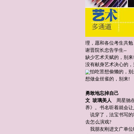
理，愿和各位考生共勉
谢晋院长忠告学生--
缺少艺术天赋的，别来
没有献身艺术决心的，
怕吃苦想偷懒的，别
想做金丝雀的，别来!
勇敢地忘掉自己
文 玻璃美人
周星驰在
养》。书名听着就会让
说穿了，法宝书写的
去怎么演戏?
我朋友刚进文广单位