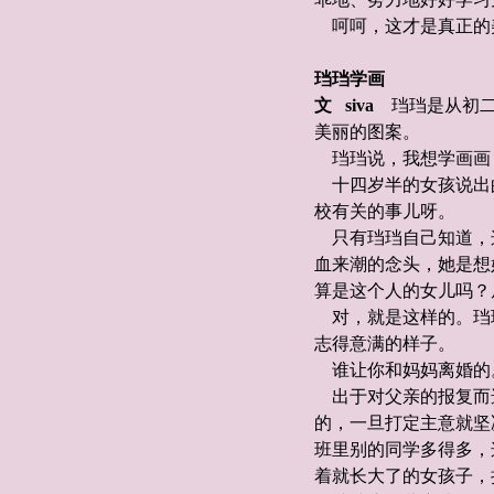
呵呵，这才是真正的
珰珰学画
文 siva
珰珰是从初二
美丽的图案。
珰珰说，我想学画画
十四岁半的女孩说出
校有关的事儿呀。
只有珰珰自己知道，
血来潮的念头，她是想
算是这个人的女儿吗？
对，就是这样的。珰
志得意满的样子。
谁让你和妈妈离婚的
出于对父亲的报复而
的，一旦打定主意就坚
班里别的同学多得多，
着就长大了的女孩子，