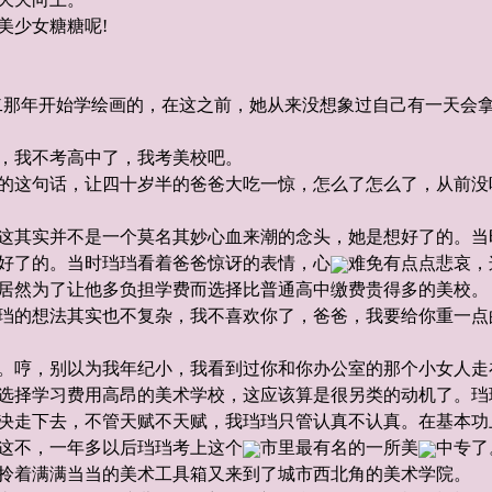
美少女糖糖呢!
那年开始学绘画的，在这之前，她从来没想象过自己有一天会拿
，我不考高中了，我考美校吧。
的这句话，让四十岁半的爸爸大吃一惊，怎么了怎么了，从前没
这其实并不是一个莫名其妙心血来潮的念头，她是想好了的。当
好了的。当时珰珰看着爸爸惊讶的表情，心
难免有点点悲哀，
居然为了让他多负担学费而选择比普通高中缴费贵得多的美校。
珰的想法其实也不复杂，我不喜欢你了，爸爸，我要给你重一点
。哼，别以为我年纪小，我看到过你和你办公室的那个小女人走
选择学习费用高昂的美术学校，这应该算是很另类的动机了。珰
决走下去，不管天赋不天赋，我珰珰只管认真不认真。在基本功
这不，一年多以后珰珰考上这个
市里最有名的一所美
中专了
拎着满满当当的美术工具箱又来到了城市西北角的美术学院。