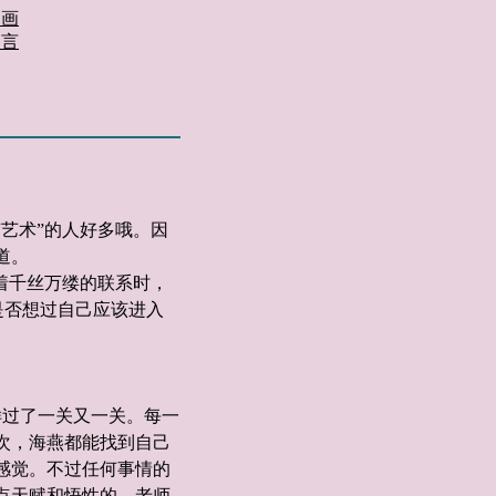
书画
留言
艺术”的人好多哦。因
道。
有着千丝万缕的联系时，
是否想过自己应该进入
过了一关又一关。每一
次，海燕都能找到自己
感觉。不过任何事情的
点天赋和悟性的，老师