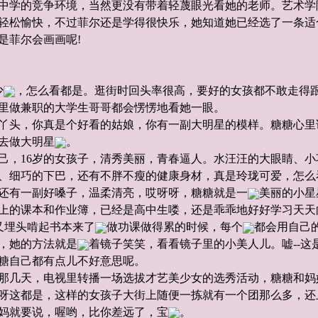
中学的竞争环境，当然更没有带着轻蔑眼光看她的老师。艺术学
轻松愉快，不过菲尔还是学得很快乐，她知道她已经选了一条适合
是菲尔会画画呢!
少
，怎么看都是。逛街时回头率很高，要好的女孩都不敢走得
台里做兼职的大学生哥哥都会愣愣地看她一眼。
丫头，你真是个好看的姑娘，你有一副大明星的模样。糖糖心里
去做大明星
。
己，16岁的女孩子，清秀美丽，青春逼人。水汪汪的大眼睛、
、细巧的下巴，还有不胖不瘦的健康身材，真是玲珑可爱，怎么
还有一副好嗓子，温柔清亮，哎呀呀，糖糖就是一
美丽的小星
上的课本和作业簿，已经是高中生喽，还是乖乖地好好学习天天
女又埋头啃起书本来了
做功课做得累的时候，每个
都会用自己
，她的方法就是
着镜子笑笑，看看镜子里的小美人儿。嘘--这
糖自己都有点儿不好意思呢。
那几天，电视里转播一场选拔才艺美少女的选秀活动，糖糖和妈
呀这都是，这样的女孩子大街上随便一拣就有一个团那么多，还
妈就要说，喔哟，比你差远了，宝
。