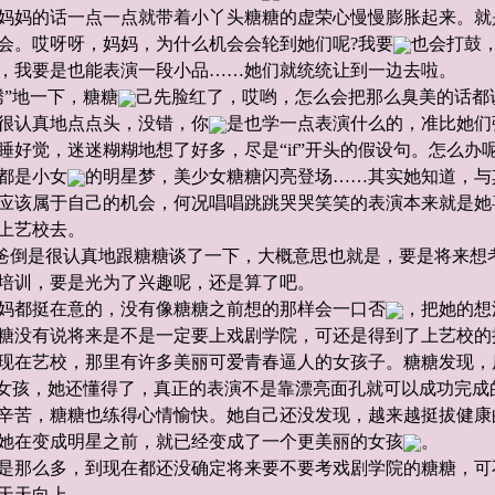
妈妈的话一点一点就带着小丫头糖糖的虚荣心慢慢膨胀起来。就
会。哎呀呀，妈妈，为什么机会会轮到她们呢?我要
也会打鼓
，我要是也能表演一段小品……她们就统统让到一边去啦。
”地一下，糖糖
己先脸红了，哎哟，怎么会把那么臭美的话都
很认真地点点头，没错，你
是也学一点表演什么的，准比她们
好觉，迷迷糊糊地想了好多，尽是“if”开头的假设句。怎么办
都是小女
的明星梦，美少女糖糖闪亮登场……其实她知道，与
应该属于自己的机会，何况唱唱跳跳哭哭笑笑的表演本来就是她
上艺校去。
倒是很认真地跟糖糖谈了一下，大概意思也就是，要是将来想
培训，要是光为了兴趣呢，还是算了吧。
妈都挺在意的，没有像糖糖之前想的那样会一口否
，把她的想
糖没有说将来是不是一定要上戏剧学院，可还是得到了上艺校的
现在艺校，那里有许多美丽可爱青春逼人的女孩子。糖糖发现，
亮女孩，她还懂得了，真正的表演不是靠漂亮面孔就可以成功完成
辛苦，糖糖也练得心情愉快。她自己还没发现，越来越挺拔健康
她在变成明星之前，就已经变成了一个更美丽的女孩
。
是那么多，到现在都还没确定将来要不要考戏剧学院的糖糖，可
天天向上。