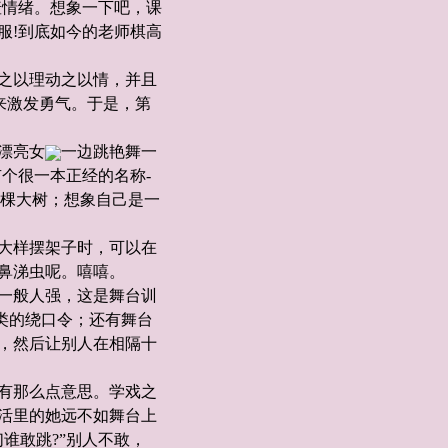
羞情绪。想象一下吧，课
服!到底如今的老师棋高
之以理动之以情，并且
来激发勇气。于是，第
漂亮女
一边跳艳舞一
个很一本正经的名称-
一棵大树；想象自己是一
大样摆架子时，可以在
鼻涕虫呢。嘻嘻。
一般人强，这是舞台训
之类的绕口令；还有舞台
，然后让别人在相隔十
有那么点意思。学戏之
活里的她远不如舞台上
谁敢跳?”别人不敢，