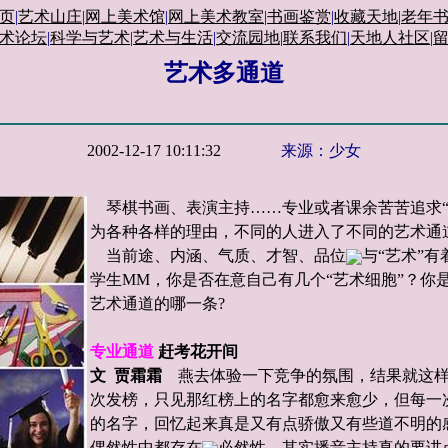
页
|
艺术山庄
|
网上美术馆
|
网上美术教室
|
书画鉴赏
|
收藏天地
|
老年
术论坛
|
科学与艺术
|
艺术与生活
|
交流园地
|
联系我们
|
天地人社区
|
艺术多通道
2002-12-17 10:11:32
来源：少女
琴棋书画、表演主持……专业或者课余苦苦追求“
为各种各样的理由，不同的人进入了不同的艺术通
当前途、内涵、气质、才智、品位
与“艺术”
学生MM，你是否在意自己有几个“艺术细胞”？你
艺术通道的哪一条?
专业通道
赶考花开间
文 贾霜霜
燕去体验一下竞争的氛围，结果就这样
次发榜，只见那红榜上的名字都愈来愈少，但每一
的名字，回忆起来真是又有点骄傲又有些道不明的
偶然性中都存在
必然性，其实播音主持真的要讲