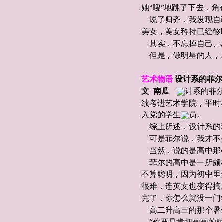
她“嗖”地跳了下去，角
说了归齐，我发现自
美女，美女矜持已经够
其实，不忘掉自己、
但是，做明星的人，
艺术物语
设计系的菲
文 南瓜
计系的菲
绩考进艺术学院，平时
入党的学生
员。
综上所述，设计系的
可是菲尔说，我才不
当然，说的是高中那
菲尔的高中是一所颇
不算聪明，因为初中里
很难，连英文也变得搞
完了，你怎么就没一门
高二升高三的那个暑
“你要是肯把画画的时