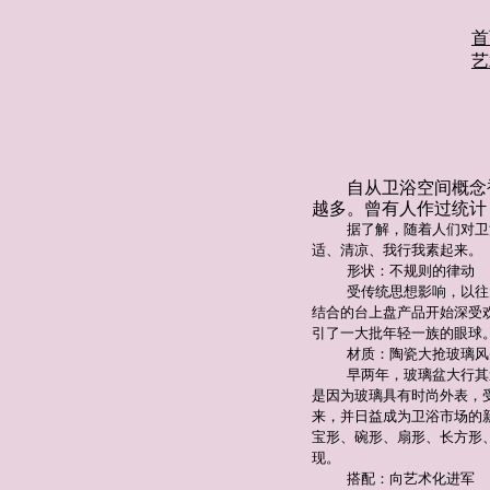
首
艺
自从卫浴空间概念
越多。曾有人作过统计
据了解，随着人们对卫
适、清凉、我行我素起来。
形状：不规则的律动
受传统思想影响，以往
结合的台上盘产品开始深受
引了一大批年轻一族的眼球
材质：陶瓷大抢玻璃风
早两年，玻璃盆大行其
是因为玻璃具有时尚外表，
来，并日益成为卫浴市场的
宝形、碗形、扇形、长方形
现。
搭配：向艺术化进军