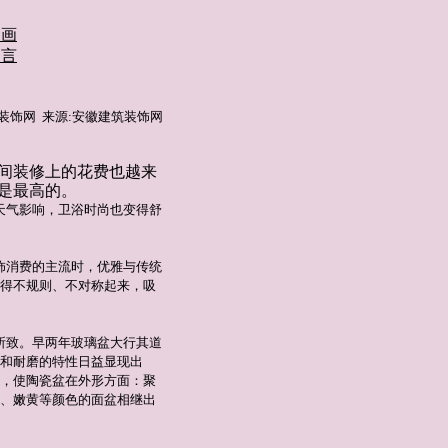
书画
留言
徽建筑装饰网 来源:安徽建筑装饰网
间装修上的花费也越来
是最高的。
天气影响，卫浴时尚也变得舒
饰消费的主流时，优雅与传统
得不规则、不对称起来，吸
所致。早两年玻璃盆大行其道
和耐磨的特性日益显现出
，使陶瓷盆在外形方面：聚
、嫩黄等颜色的面盆相继出