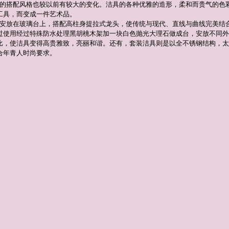
的搭配风格也较以前有较大的变化。洁具的各种优雅的造形，柔和而贵气的色
工具，而变成一件艺术品。
安放在玻璃台上，搭配高柱身提拉式龙头，使传统与现代、直线与曲线完美结
过使用经过特殊防水处理黑胡桃木架加一块白色抛光大理石做成台，安放不同外
比，使洁具变得高贵雅致，亮丽和谐。还有，套装洁具则是以全不锈钢结构，太
合年青人时尚要求。