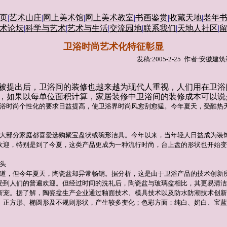
页
|
艺术山庄
|
网上美术馆
|
网上美术教室
|
书画鉴赏
|
收藏天地
|
老年
术论坛
|
科学与艺术
|
艺术与生活
|
交流园地
|
联系我们
|
天地人社区
|
卫浴时尚艺术化特征彰显
发稿:2005-2-25 作者:安
被提出后，卫浴间的装修也越来越为现代人重视，人们用在卫浴
，如果以每单位面积计算，家居装修中卫浴间的装修成本可以说
浴时尚个性化的要求日益提高，使卫浴界时尚风愈刮愈猛。今年夏天，受酷热
大部分家庭都喜爱选购聚宝盘状或碗形洁具。今年以来，当年轻人日益成为装
欢迎，特别是到了今夏，这类产品更成为一种流行时尚，台上盘的形状也开始变
。
头
道，但今年夏天，陶瓷盆却异常畅销。据分析，这是由于卫浴产品的技术创新
受到人们的普遍欢迎。但经过时间的洗礼后，陶瓷盆与玻璃盆相比，其更易清洁
新宠。据了解，陶瓷盆生产企业通过釉面技术、模具技术以及防水防潮技术创新
、正方形、椭圆形及不规则形状，产生较多变化；色彩方面：纯白、奶白、宝蓝